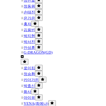
장민호
정동원
손태진
은가은
홍자
김용빈
박지현
박서진
안성훈
G-DRAGON(GD)
로이킴
정승환
카더가든
박효신
화사
아이유
YENA(최예나)