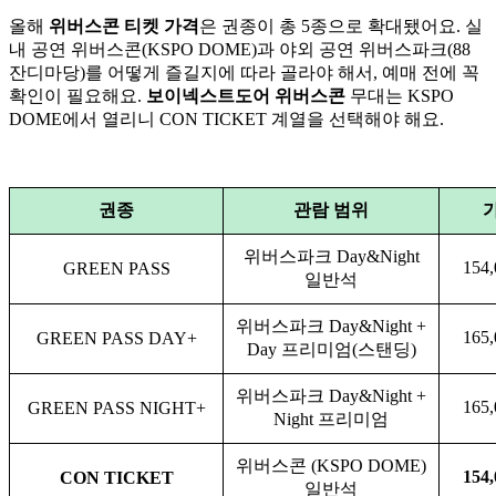
올해
위버스콘 티켓 가격
은 권종이 총 5종으로 확대됐어요. 실
내 공연 위버스콘(KSPO DOME)과 야외 공연 위버스파크(88
잔디마당)를 어떻게 즐길지에 따라 골라야 해서, 예매 전에 꼭
확인이 필요해요.
보이넥스트도어 위버스콘
무대는 KSPO
DOME에서 열리니 CON TICKET 계열을 선택해야 해요.
권종
관람 범위
위버스파크 Day&Night
154
GREEN PASS
일반석
위버스파크 Day&Night +
165
GREEN PASS DAY+
Day 프리미엄(스탠딩)
위버스파크 Day&Night +
165
GREEN PASS NIGHT+
Night 프리미엄
위버스콘 (KSPO DOME)
154
CON TICKET
일반석