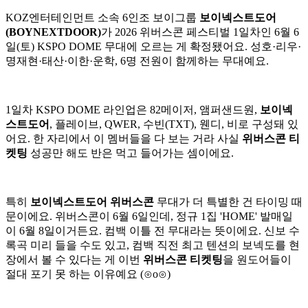
KOZ엔터테인먼트 소속 6인조 보이그룹
보이넥스트도어
(BOYNEXTDOOR)
가 2026 위버스콘 페스티벌 1일차인 6월 6
일(토) KSPO DOME 무대에 오르는 게 확정됐어요. 성호·리우·
명재현·태산·이한·운학, 6명 전원이 함께하는 무대예요.
1일차 KSPO DOME 라인업은 82메이저, 앰퍼샌드원,
보이넥
스트도어
, 플레이브, QWER, 수빈(TXT), 웬디, 비로 구성돼 있
어요. 한 자리에서 이 멤버들을 다 보는 거라 사실
위버스콘 티
켓팅
성공만 해도 반은 먹고 들어가는 셈이에요.
특히
보이넥스트도어 위버스콘
무대가 더 특별한 건 타이밍 때
문이에요. 위버스콘이 6월 6일인데, 정규 1집 'HOME' 발매일
이 6월 8일이거든요. 컴백 이틀 전 무대라는 뜻이에요. 신보 수
록곡 미리 들을 수도 있고, 컴백 직전 최고 텐션의 보넥도를 현
장에서 볼 수 있다는 게 이번
위버스콘 티켓팅
을 원도어들이
절대 포기 못 하는 이유예요 (⊙o⊙)