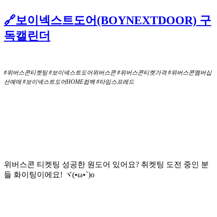
🔗보이넥스트도어(BOYNEXTDOOR) 구
독캘린더
#위버스콘티켓팅 #보이넥스트도어위버스콘 #위버스콘티켓가격 #위버스콘멤버십
선예매 #보이넥스트도어HOME컴백 #타임스프레드
위버스콘 티켓팅 성공한 원도어 있어요? 취켓팅 도전 중인 분
들 화이팅이에요! ヾ(•ω•`)o