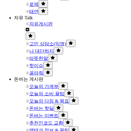
로제
태연
자유 Talk
자유게시판
고민 상담소(익명)
나 대단하지
따뜻한말
핫이슈
골라줘
돈버는 게시판
오늘의 가계부
오늘의 소비 꿀팁
오늘의 다짐 & 목표
돈버는 핫딜
돈버는 이벤트
추천인코드 교환
앱테크 정보 & 꿀팁