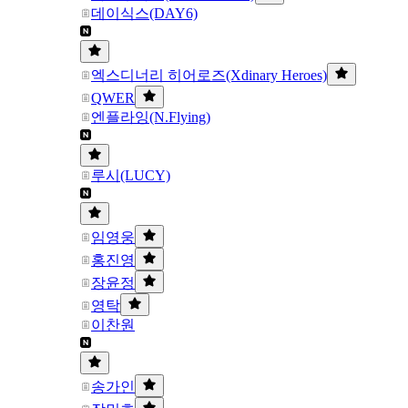
데이식스(DAY6)
엑스디너리 히어로즈(Xdinary Heroes)
QWER
엔플라잉(N.Flying)
루시(LUCY)
임영웅
홍진영
장윤정
영탁
이찬원
송가인