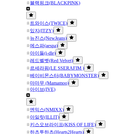
블랙핑크(BLACKPINK)
트와이스(TWICE)
있지(ITZY)
뉴진스(NewJeans)
에스파(aespa)
아이들(i-dle)
레드벨벳(Red Velvet)
르세라핌(LE SSERAFIM )
베이비몬스터(BABYMONSTER)
마마무 (Mamamoo)
아이브(IVE)
엔믹스(NMIXX)
아일릿(ILLIT)
키스오브라이프(KISS OF LIFE)
하츠투하츠(Hearts2Hearts)