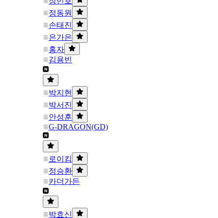
장민호
정동원
손태진
은가은
홍자
김용빈
박지현
박서진
안성훈
G-DRAGON(GD)
로이킴
정승환
카더가든
박효신