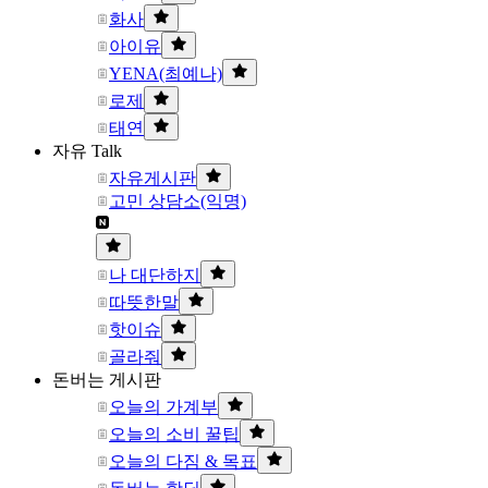
화사
아이유
YENA(최예나)
로제
태연
자유 Talk
자유게시판
고민 상담소(익명)
나 대단하지
따뜻한말
핫이슈
골라줘
돈버는 게시판
오늘의 가계부
오늘의 소비 꿀팁
오늘의 다짐 & 목표