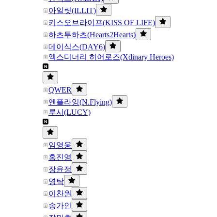
아일릿(ILLIT)
키스오브라이프(KISS OF LIFE)
하츠투하츠(Hearts2Hearts)
데이식스(DAY6)
엑스디너리 히어로즈(Xdinary Heroes)
QWER
엔플라잉(N.Flying)
루시(LUCY)
임영웅
홍진영
장윤정
영탁
이찬원
송가인