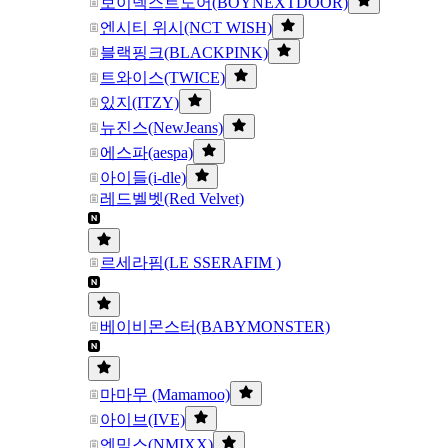
보이넥스트도어(BOYNEXTDOOR)
엔시티 위시(NCT WISH)
블랙핑크(BLACKPINK)
트와이스(TWICE)
있지(ITZY)
뉴진스(NewJeans)
에스파(aespa)
아이들(i-dle)
레드벨벳(Red Velvet)
르세라핌(LE SSERAFIM )
베이비몬스터(BABYMONSTER)
마마무 (Mamamoo)
아이브(IVE)
엔믹스(NMIXX)