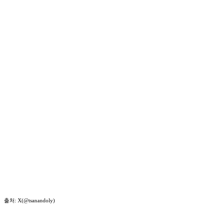
출처: X(@tsanandoly)