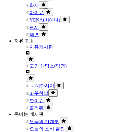
화사
아이유
YENA(최예나)
로제
태연
자유 Talk
자유게시판
고민 상담소(익명)
나 대단하지
따뜻한말
핫이슈
골라줘
돈버는 게시판
오늘의 가계부
오늘의 소비 꿀팁