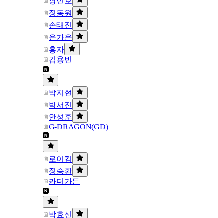
장민호
정동원
손태진
은가은
홍자
김용빈
박지현
박서진
안성훈
G-DRAGON(GD)
로이킴
정승환
카더가든
박효신