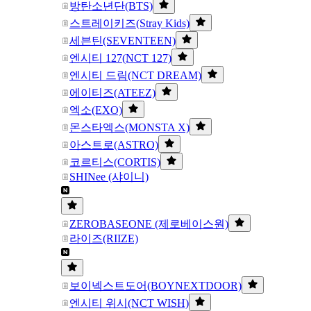
방탄소년단(BTS)
스트레이키즈(Stray Kids)
세븐틴(SEVENTEEN)
엔시티 127(NCT 127)
엔시티 드림(NCT DREAM)
에이티즈(ATEEZ)
엑소(EXO)
몬스타엑스(MONSTA X)
아스트로(ASTRO)
코르티스(CORTIS)
SHINee (샤이니)
ZEROBASEONE (제로베이스원)
라이즈(RIIZE)
보이넥스트도어(BOYNEXTDOOR)
엔시티 위시(NCT WISH)