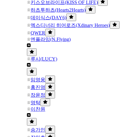
키스오브라이프(KISS OF LIFE)
하츠투하츠(Hearts2Hearts)
데이식스(DAY6)
엑스디너리 히어로즈(Xdinary Heroes)
QWER
엔플라잉(N.Flying)
루시(LUCY)
임영웅
홍진영
장윤정
영탁
이찬원
송가인