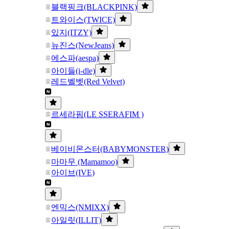
블랙핑크(BLACKPINK)
트와이스(TWICE)
있지(ITZY)
뉴진스(NewJeans)
에스파(aespa)
아이들(i-dle)
레드벨벳(Red Velvet)
르세라핌(LE SSERAFIM )
베이비몬스터(BABYMONSTER)
마마무 (Mamamoo)
아이브(IVE)
엔믹스(NMIXX)
아일릿(ILLIT)