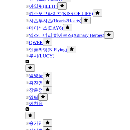
아일릿(ILLIT)
키스오브라이프(KISS OF LIFE)
하츠투하츠(Hearts2Hearts)
데이식스(DAY6)
엑스디너리 히어로즈(Xdinary Heroes)
QWER
엔플라잉(N.Flying)
루시(LUCY)
임영웅
홍진영
장윤정
영탁
이찬원
송가인