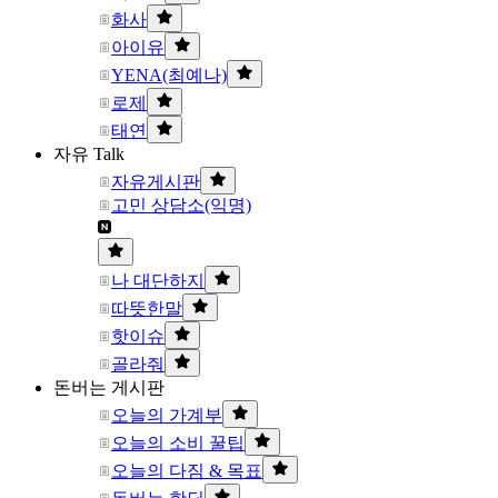
화사
아이유
YENA(최예나)
로제
태연
자유 Talk
자유게시판
고민 상담소(익명)
나 대단하지
따뜻한말
핫이슈
골라줘
돈버는 게시판
오늘의 가계부
오늘의 소비 꿀팁
오늘의 다짐 & 목표