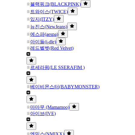
블랙핑크(BLACKPINK)
트와이스(TWICE)
있지(ITZY)
뉴진스(NewJeans)
에스파(aespa)
아이들(i-dle)
레드벨벳(Red Velvet)
르세라핌(LE SSERAFIM )
베이비몬스터(BABYMONSTER)
마마무 (Mamamoo)
아이브(IVE)
엔믹스(NMIXX)