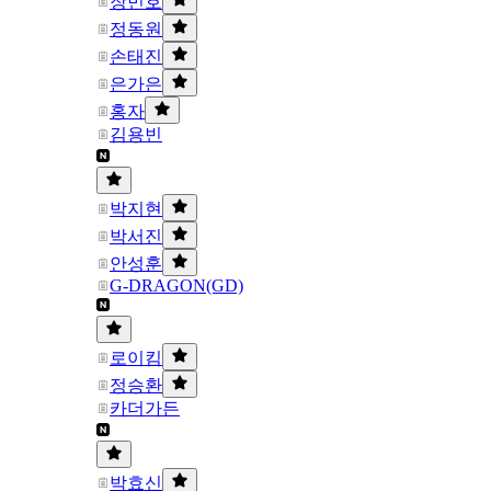
장민호
정동원
손태진
은가은
홍자
김용빈
박지현
박서진
안성훈
G-DRAGON(GD)
로이킴
정승환
카더가든
박효신