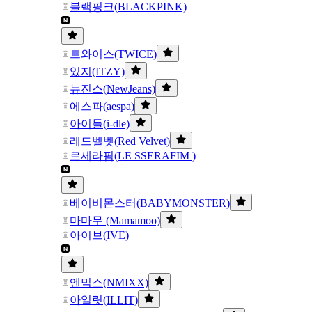
블랙핑크(BLACKPINK)
트와이스(TWICE)
있지(ITZY)
뉴진스(NewJeans)
에스파(aespa)
아이들(i-dle)
레드벨벳(Red Velvet)
르세라핌(LE SSERAFIM )
베이비몬스터(BABYMONSTER)
마마무 (Mamamoo)
아이브(IVE)
엔믹스(NMIXX)
아일릿(ILLIT)