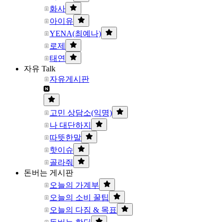
화사
아이유
YENA(최예나)
로제
태연
자유 Talk
자유게시판
고민 상담소(익명)
나 대단하지
따뜻한말
핫이슈
골라줘
돈버는 게시판
오늘의 가계부
오늘의 소비 꿀팁
오늘의 다짐 & 목표