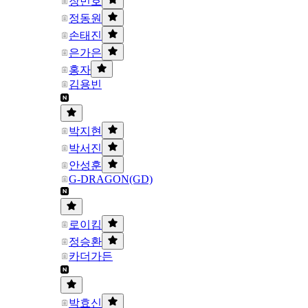
장민호
정동원
손태진
은가은
홍자
김용빈
박지현
박서진
안성훈
G-DRAGON(GD)
로이킴
정승환
카더가든
박효신