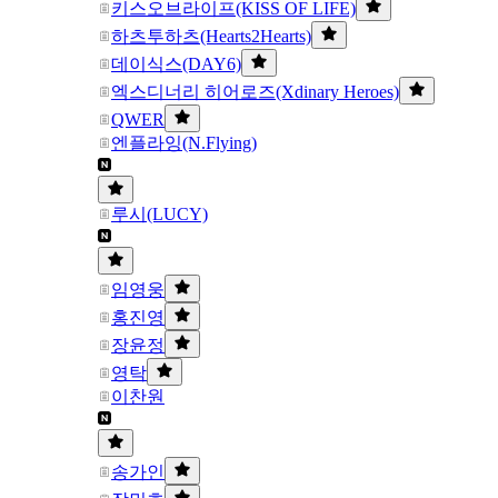
키스오브라이프(KISS OF LIFE)
하츠투하츠(Hearts2Hearts)
데이식스(DAY6)
엑스디너리 히어로즈(Xdinary Heroes)
QWER
엔플라잉(N.Flying)
루시(LUCY)
임영웅
홍진영
장윤정
영탁
이찬원
송가인