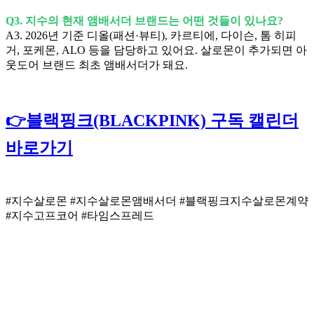
Q3. 지수의 현재 앰배서더 브랜드는 어떤 것들이 있나요?
A3. 2026년 기준 디올(패션·뷰티), 카르티에, 다이슨, 톰 히피
거, 포케몬, ALO 등을 담당하고 있어요. 살로몬이 추가되면 아
웃도어 브랜드 최초 앰배서더가 돼요.
👉블랙핑크(BLACKPINK) 구독 캘린더
바로가기
#지수살로몬 #지수살로몬앰배서더 #블랙핑크지수살로몬계약
#지수고프코어 #타임스프레드