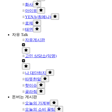
화사
아이유
YENA(최예나)
로제
태연
자유 Talk
자유게시판
고민 상담소(익명)
나 대단하지
따뜻한말
핫이슈
골라줘
돈버는 게시판
오늘의 가계부
오늘의 소비 꿀팁