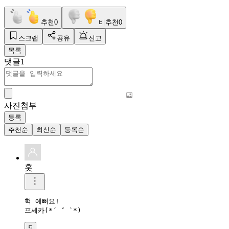
추천
0
비추천
0
스크랩
공유
신고
목록
댓글
1
사진첨부
등록
추천순
최신순
등록순
훗
헉 예뻐요!

프세카(*´ ˘ `*)