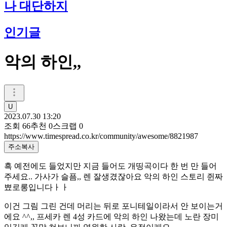
나 대단하지
인기글
악의 하인,,
U
2023.07.30 13:20
조회
66
추천
0
스크랩
0
https://www.timespread.co.kr/community/awesome/8821987
주소복사
흑 예전에도 들었지만 지금 들어도 개띵곡이다 한 번 만 들어
주세요.. 가사가 슬픔,, 렌 잘생겼잖아요 악의 하인 스토리 쥔짜
뾰로롱입니다ㅏㅏ
이건 그림 그린 건데 머리는 뒤로 포니테일이라서 안 보이는거
에요 ^^,, 프세카 렌 4성 카드에 악의 하인 나왔는데 노란 장미