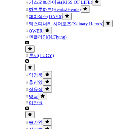
키스오브라이프(KISS OF LIFE)
하츠투하츠(Hearts2Hearts)
데이식스(DAY6)
엑스디너리 히어로즈(Xdinary Heroes)
QWER
엔플라잉(N.Flying)
루시(LUCY)
임영웅
홍진영
장윤정
영탁
이찬원
송가인