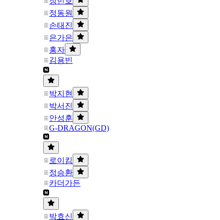
장민호
정동원
손태진
은가은
홍자
김용빈
박지현
박서진
안성훈
G-DRAGON(GD)
로이킴
정승환
카더가든
박효신