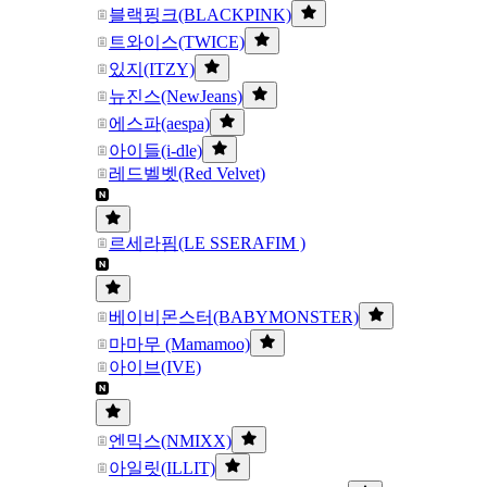
블랙핑크(BLACKPINK)
트와이스(TWICE)
있지(ITZY)
뉴진스(NewJeans)
에스파(aespa)
아이들(i-dle)
레드벨벳(Red Velvet)
르세라핌(LE SSERAFIM )
베이비몬스터(BABYMONSTER)
마마무 (Mamamoo)
아이브(IVE)
엔믹스(NMIXX)
아일릿(ILLIT)