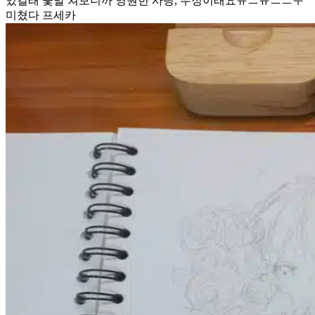
있길래 꽃말 쳐보니까 영원한 사랑, 우정이래요ㅠㅡㅠㅡㅡㅜ
미쳤다 프세카