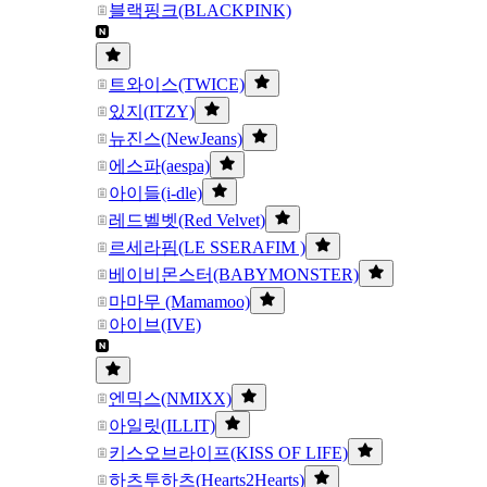
블랙핑크(BLACKPINK)
트와이스(TWICE)
있지(ITZY)
뉴진스(NewJeans)
에스파(aespa)
아이들(i-dle)
레드벨벳(Red Velvet)
르세라핌(LE SSERAFIM )
베이비몬스터(BABYMONSTER)
마마무 (Mamamoo)
아이브(IVE)
엔믹스(NMIXX)
아일릿(ILLIT)
키스오브라이프(KISS OF LIFE)
하츠투하츠(Hearts2Hearts)