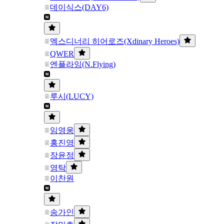
데이식스(DAY6)
엑스디너리 히어로즈(Xdinary Heroes)
QWER
엔플라잉(N.Flying)
루시(LUCY)
임영웅
홍진영
장윤정
영탁
이찬원
송가인