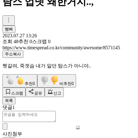
탐스 업뎃 왜한거지..,
빰삐
2023.07.27 13:26
조회
48
추천
0
스크랩
0
https://www.timespread.co.kr/community/awesome/8571145
주소복사
헷갈려, 죽겟슴 내가 알던 탐스가 아니야..
추천
0
비추천
0
스크랩
공유
신고
목록
댓글
1
사진첨부