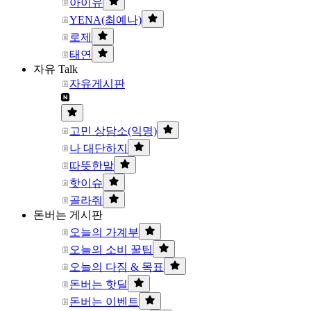
아이유
YENA(최예나)
로제
태연
자유 Talk
자유게시판
고민 상담소(익명)
나 대단하지
따뜻한말
핫이슈
골라줘
돈버는 게시판
오늘의 가계부
오늘의 소비 꿀팁
오늘의 다짐 & 목표
돈버는 핫딜
돈버는 이벤트