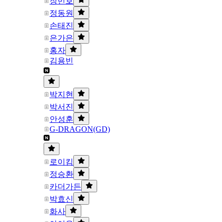
장민호
정동원
손태진
은가은
홍자
김용빈
박지현
박서진
안성훈
G-DRAGON(GD)
로이킴
정승환
카더가든
박효신
화사