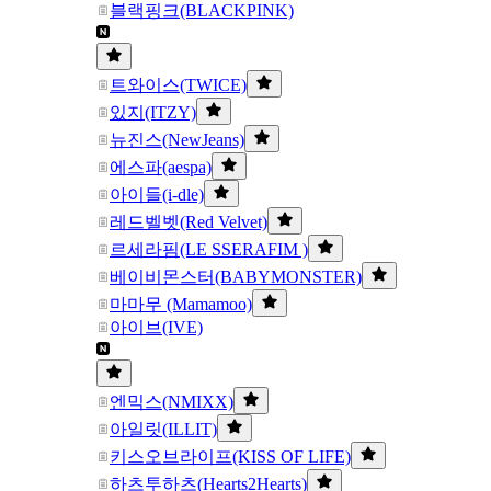
블랙핑크(BLACKPINK)
트와이스(TWICE)
있지(ITZY)
뉴진스(NewJeans)
에스파(aespa)
아이들(i-dle)
레드벨벳(Red Velvet)
르세라핌(LE SSERAFIM )
베이비몬스터(BABYMONSTER)
마마무 (Mamamoo)
아이브(IVE)
엔믹스(NMIXX)
아일릿(ILLIT)
키스오브라이프(KISS OF LIFE)
하츠투하츠(Hearts2Hearts)