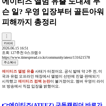
에이티즈 앨범 유출 도대체 무
슨 일? 우영 입장부터 골든아워
피해까지 총정리
카피피
2026.06.15 16:51
조회
127
추천
0
스크랩
0
https://www.timespread.co.kr/community/ateez/131621578
주소복사
에이티즈 앨범 유출
사태가 터졌어요. 공식 발매 약 2주 전, 미
국과 유럽 오프라인 매장에서 앨범이 선반에 진열·판매되기
시작했고
에이티즈 컴백 논란
이 불거졌어요. 멤버 우영이 라이
브 방송에서 직접 입장을 밝혔어요.
👉에이티즈(ATEEZ) 구독캘린더 바로가