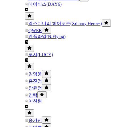
데이식스(DAY6)
엑스디너리 히어로즈(Xdinary Heroes)
QWER
엔플라잉(N.Flying)
루시(LUCY)
임영웅
홍진영
장윤정
영탁
이찬원
송가인