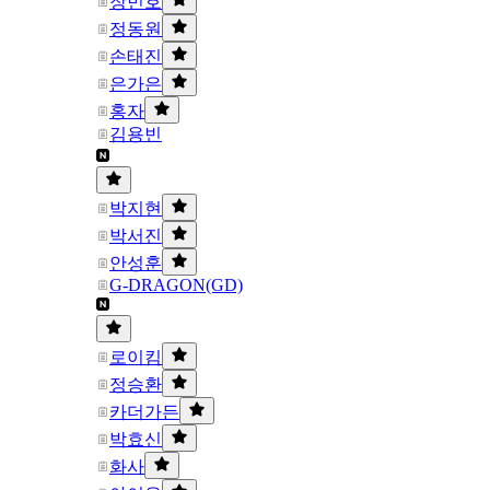
장민호
정동원
손태진
은가은
홍자
김용빈
박지현
박서진
안성훈
G-DRAGON(GD)
로이킴
정승환
카더가든
박효신
화사