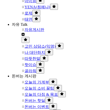
아이유
YENA(최예나)
로제
태연
자유 Talk
자유게시판
고민 상담소(익명)
나 대단하지
따뜻한말
핫이슈
골라줘
돈버는 게시판
오늘의 가계부
오늘의 소비 꿀팁
오늘의 다짐 & 목표
돈버는 핫딜
돈버는 이벤트