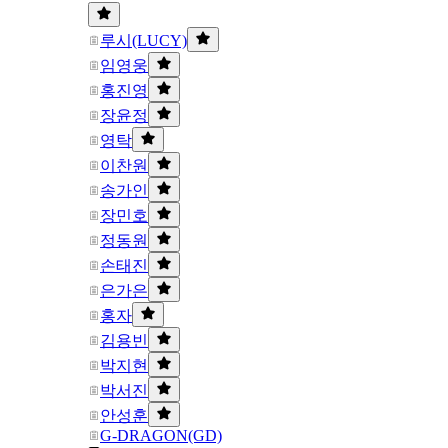
루시(LUCY)
임영웅
홍진영
장윤정
영탁
이찬원
송가인
장민호
정동원
손태진
은가은
홍자
김용빈
박지현
박서진
안성훈
G-DRAGON(GD)