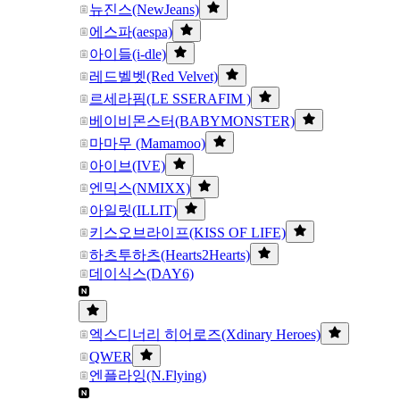
뉴진스(NewJeans)
에스파(aespa)
아이들(i-dle)
레드벨벳(Red Velvet)
르세라핌(LE SSERAFIM )
베이비몬스터(BABYMONSTER)
마마무 (Mamamoo)
아이브(IVE)
엔믹스(NMIXX)
아일릿(ILLIT)
키스오브라이프(KISS OF LIFE)
하츠투하츠(Hearts2Hearts)
데이식스(DAY6)
엑스디너리 히어로즈(Xdinary Heroes)
QWER
엔플라잉(N.Flying)