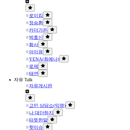
로이킴
정승환
카더가든
박효신
화사
아이유
YENA(최예나)
로제
태연
자유 Talk
자유게시판
고민 상담소(익명)
나 대단하지
따뜻한말
핫이슈