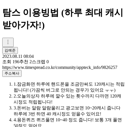
탐스 이용빙법 (하루 최대 캐시
받아가자!)
김예준
2023.08.11 08:04
조회
196
추천
2
스크랩
0
https://www.timespread.co.kr/community/appteck_info/9826257
주소복사
1.잠금화면 하루에 핸드폰을 조금만써도 120캐시는 적립
됩니다! (가끔씩 버그로 안되는 경우가 있어요 ㅜㅜ)
2.오늘의상자 하루에 깔수 있는 횟수까지 다까면 120캐
시정도 적립됩니다!
3.돈버는 알람 알람울리고 광고보면 10~20캐시 줍니다
하루에 3번 하면 40 캐시정도 얻을수 있어요!
4.용돈퀴즈 퀴즈풀면 10~40 정도 줍니다! 보통 3개 풀면
50정도 얻어요