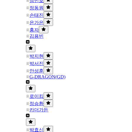
장민호
정동원
손태진
은가은
홍자
김용빈
박지현
박서진
안성훈
G-DRAGON(GD)
로이킴
정승환
카더가든
박효신