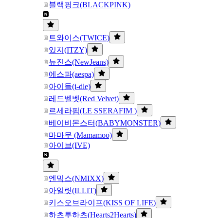
블랙핑크(BLACKPINK)
트와이스(TWICE)
있지(ITZY)
뉴진스(NewJeans)
에스파(aespa)
아이들(i-dle)
레드벨벳(Red Velvet)
르세라핌(LE SSERAFIM )
베이비몬스터(BABYMONSTER)
마마무 (Mamamoo)
아이브(IVE)
엔믹스(NMIXX)
아일릿(ILLIT)
키스오브라이프(KISS OF LIFE)
하츠투하츠(Hearts2Hearts)