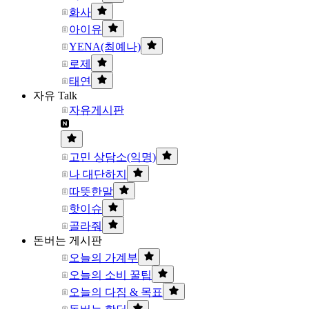
화사
아이유
YENA(최예나)
로제
태연
자유 Talk
자유게시판
고민 상담소(익명)
나 대단하지
따뜻한말
핫이슈
골라줘
돈버는 게시판
오늘의 가계부
오늘의 소비 꿀팁
오늘의 다짐 & 목표