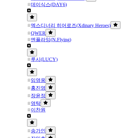
데이식스(DAY6)
엑스디너리 히어로즈(Xdinary Heroes)
QWER
엔플라잉(N.Flying)
루시(LUCY)
임영웅
홍진영
장윤정
영탁
이찬원
송가인