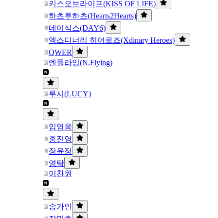
키스오브라이프(KISS OF LIFE)
하츠투하츠(Hearts2Hearts)
데이식스(DAY6)
엑스디너리 히어로즈(Xdinary Heroes)
QWER
엔플라잉(N.Flying)
루시(LUCY)
임영웅
홍진영
장윤정
영탁
이찬원
송가인