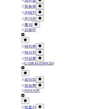
장민호
정동원
손태진
은가은
홍자
김용빈
박지현
박서진
안성훈
G-DRAGON(GD)
로이킴
정승환
카더가든
박효신