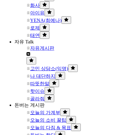
화사
아이유
YENA(최예나)
로제
태연
자유 Talk
자유게시판
고민 상담소(익명)
나 대단하지
따뜻한말
핫이슈
골라줘
돈버는 게시판
오늘의 가계부
오늘의 소비 꿀팁
오늘의 다짐 & 목표