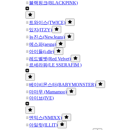
블랙핑크(BLACKPINK)
트와이스(TWICE)
있지(ITZY)
뉴진스(NewJeans)
에스파(aespa)
아이들(i-dle)
레드벨벳(Red Velvet)
르세라핌(LE SSERAFIM )
베이비몬스터(BABYMONSTER)
마마무 (Mamamoo)
아이브(IVE)
엔믹스(NMIXX)
아일릿(ILLIT)