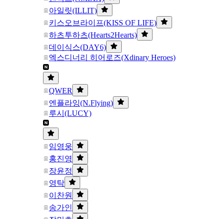
아일릿(ILLIT)
키스오브라이프(KISS OF LIFE)
하츠투하츠(Hearts2Hearts)
데이식스(DAY6)
엑스디너리 히어로즈(Xdinary Heroes)
QWER
엔플라잉(N.Flying)
루시(LUCY)
임영웅
홍진영
장윤정
영탁
이찬원
송가인