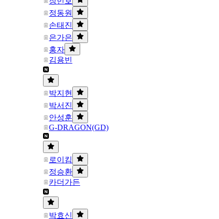
장민호
정동원
손태진
은가은
홍자
김용빈
박지현
박서진
안성훈
G-DRAGON(GD)
로이킴
정승환
카더가든
박효신