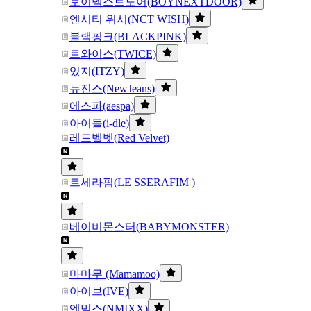
보이넥스트도어(BOYNEXTDOOR)
엔시티 위시(NCT WISH)
블랙핑크(BLACKPINK)
트와이스(TWICE)
있지(ITZY)
뉴진스(NewJeans)
에스파(aespa)
아이들(i-dle)
레드벨벳(Red Velvet)
르세라핌(LE SSERAFIM )
베이비몬스터(BABYMONSTER)
마마무 (Mamamoo)
아이브(IVE)
엔믹스(NMIXX)