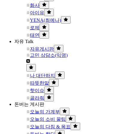
화사
아이유
YENA(최예나)
로제
태연
자유 Talk
자유게시판
고민 상담소(익명)
나 대단하지
따뜻한말
핫이슈
골라줘
돈버는 게시판
오늘의 가계부
오늘의 소비 꿀팁
오늘의 다짐 & 목표