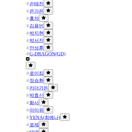
손태진
은가은
홍자
김용빈
박지현
박서진
안성훈
G-DRAGON(GD)
로이킴
정승환
카더가든
박효신
화사
아이유
YENA(최예나)
로제