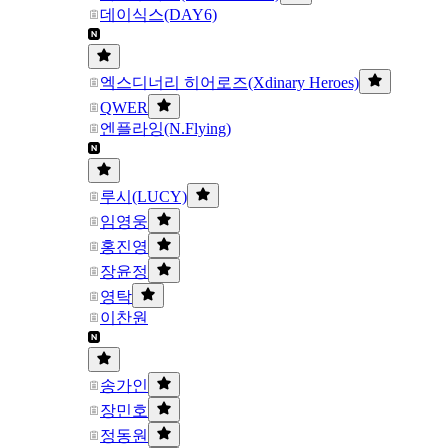
데이식스(DAY6)
엑스디너리 히어로즈(Xdinary Heroes)
QWER
엔플라잉(N.Flying)
루시(LUCY)
임영웅
홍진영
장윤정
영탁
이찬원
송가인
장민호
정동원