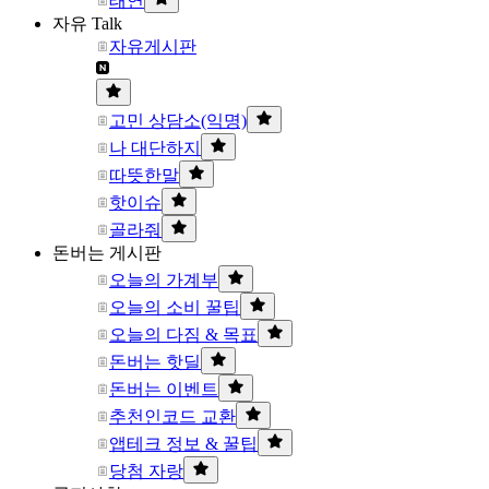
태연
자유 Talk
자유게시판
고민 상담소(익명)
나 대단하지
따뜻한말
핫이슈
골라줘
돈버는 게시판
오늘의 가계부
오늘의 소비 꿀팁
오늘의 다짐 & 목표
돈버는 핫딜
돈버는 이벤트
추천인코드 교환
앱테크 정보 & 꿀팁
당첨 자랑