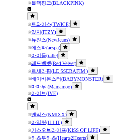
블랙핑크(BLACKPINK)
트와이스(TWICE)
있지(ITZY)
뉴진스(NewJeans)
에스파(aespa)
아이들(i-dle)
레드벨벳(Red Velvet)
르세라핌(LE SSERAFIM )
베이비몬스터(BABYMONSTER)
마마무 (Mamamoo)
아이브(IVE)
엔믹스(NMIXX)
아일릿(ILLIT)
키스오브라이프(KISS OF LIFE)
하츠투하츠(Hearts2Hearts)