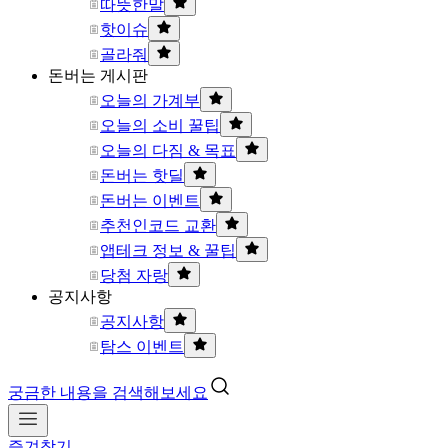
따뜻한말
핫이슈
골라줘
돈버는 게시판
오늘의 가계부
오늘의 소비 꿀팁
오늘의 다짐 & 목표
돈버는 핫딜
돈버는 이벤트
추천인코드 교환
앱테크 정보 & 꿀팁
당첨 자랑
공지사항
공지사항
탐스 이벤트
궁금한 내용을 검색해보세요
즐겨찾기