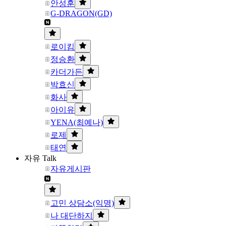
안성훈
G-DRAGON(GD)
로이킴
정승환
카더가든
박효신
화사
아이유
YENA(최예나)
로제
태연
자유 Talk
자유게시판
고민 상담소(익명)
나 대단하지