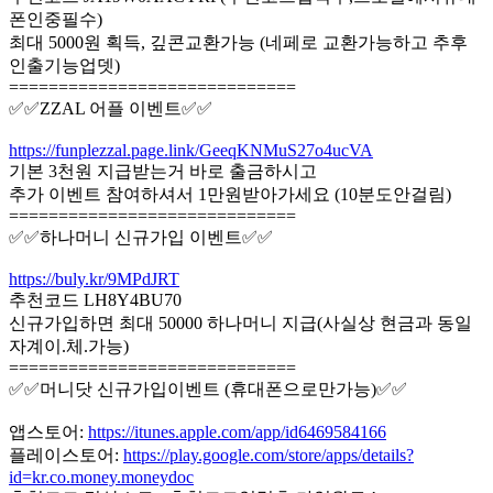
폰인중필수)
최대 5000원 획득, 깊콘교환가능 (네페로 교환가능하고 추후
인출기능업뎃)
=============================
✅✅ZZAL 어플 이벤트✅✅
https://funplezzal.page.link/GeeqKNMuS27o4ucVA
기본 3천원 지급받는거 바로 출금하시고
추가 이벤트 참여하셔서 1만원받아가세요 (10분도안걸림)
=============================
✅✅하나머니 신규가입 이벤트✅✅
https://buly.kr/9MPdJRT
추천코드 LH8Y4BU70
신규가입하면 최대 50000 하나머니 지급(사실상 현금과 동일
자계이.체.가능)
=============================
✅✅머니닷 신규가입이벤트 (휴대폰으로만가능)✅✅
앱스토어:
https://itunes.apple.com/app/id6469584166
플레이스토어:
https://play.google.com/store/apps/details?
id=kr.co.money.moneydoc