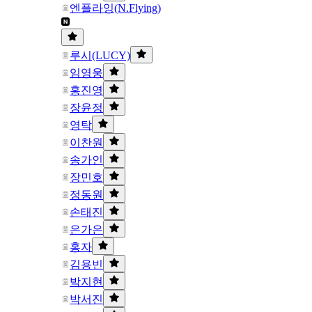
엔플라잉(N.Flying)
루시(LUCY)
임영웅
홍진영
장윤정
영탁
이찬원
송가인
장민호
정동원
손태진
은가은
홍자
김용빈
박지현
박서진