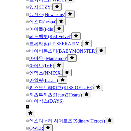
있지(ITZY)
뉴진스(NewJeans)
에스파(aespa)
아이들(i-dle)
레드벨벳(Red Velvet)
르세라핌(LE SSERAFIM )
베이비몬스터(BABYMONSTER)
마마무 (Mamamoo)
아이브(IVE)
엔믹스(NMIXX)
아일릿(ILLIT)
키스오브라이프(KISS OF LIFE)
하츠투하츠(Hearts2Hearts)
데이식스(DAY6)
엑스디너리 히어로즈(Xdinary Heroes)
QWER