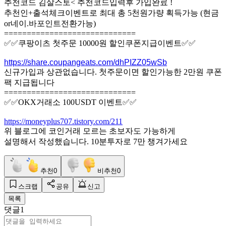
추천코드 김살스토< 추천코드입력후 가입완료 !
추천인+출석체크이벤트로 최대 총 5천원가량 획득가능 (현금
or네이.바포인트전환가능)
=============================
✅✅쿠팡이츠 첫주문 10000원 할인쿠폰지급이벤트✅✅
https://share.coupangeats.com/dhPIZZ05wSb
신규가입과 상관없습니다. 첫주문이면 할인가능한 2만원 쿠폰
팩 지급됩니다
=============================
✅✅OKX거래소 100USDT 이벤트✅✅
https://moneyplus707.tistory.com/211
위 블로그에 코인거래 모르는 초보자도 가능하게
설명해서 작성했습니다. 10분투자로 7만 챙겨가세요
추천
0
비추천
0
스크랩
공유
신고
목록
댓글
1