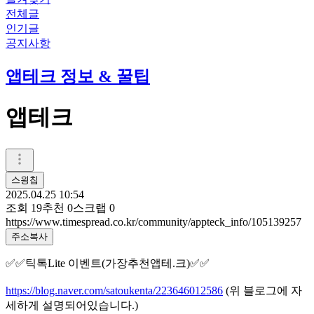
전체글
인기글
공지사항
앱테크 정보 & 꿀팁
앱테크
스읭칩
2025.04.25 10:54
조회
19
추천
0
스크랩
0
https://www.timespread.co.kr/community/appteck_info/105139257
주소복사
✅✅틱톡Lite 이벤트(가장추천앱테.크)✅✅
https://blog.naver.com/satoukenta/223646012586
(위 블로그에 자
세하게 설명되어있습니다.)