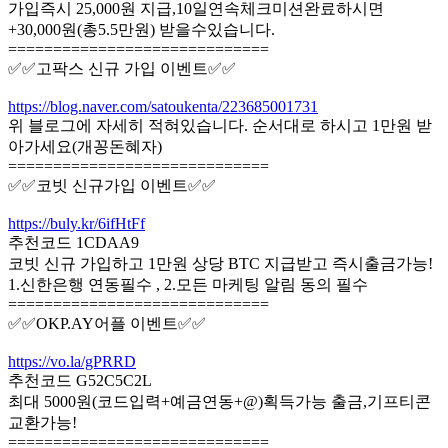
가입즉시 25,000원 지급,10일연속체크미션완료하시면
+30,000원(총5.5만원) 받을수있습니다.
=============================
✅✅고팍스 신규 가입 이벤트✅✅
https://blog.naver.com/satoukenta/223685001731
위 블로그에 자세히 적혀있습니다. 순서대로 하시고 1만원 받
아가세요(개꽁돈혜자)
=============================
✅✅코빗 신규가입 이벤트✅✅
https://buly.kr/6ifHtFf
추천코드 1CDAA9
코빗 신규 가입하고 1만원 상당 BTC 지급받고 즉시출금가능!
1.신한은행 연동필수 , 2.모든 마케팅 알림 동의 필수
=============================
✅✅OKP.AY어플 이벤트✅✅
https://vo.la/gPRRD
추천코드 G52C5C2L
최대 5000원(코드입력+예금연동+@)획득가능 출금,기프티콘
교환가능!
=============================