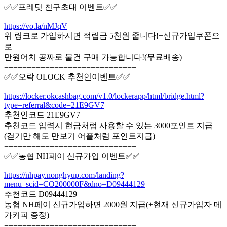
✅✅프레딧 친구초대 이벤트✅✅
https://vo.la/nMJqV
위 링크로 가입하시면 적립금 5천원 줍니다!+신규가입쿠폰으
로
만원어치 공짜로 물건 구매 가능합니다!(무료배송)
=============================
✅✅오락 OLOCK 추천인이벤트✅✅
https://locker.okcashbag.com/v1.0/lockerapp/html/bridge.html?
type=referral&code=21E9GV7
추천인코드 21E9GV7
추천코드 입력시 현금처럼 사용할 수 있는 3000포인트 지급
(걷기만 해도 만보기 어플처럼 포인트지급)
=============================
✅✅농협 NH페이 신규가입 이벤트✅✅
https://nhpay.nonghyup.com/landing?
menu_scid=CO200000F&dno=D09444129
추천코드 D09444129
농협 NH페이 신규가입하면 2000원 지급(+현재 신규가입자 메
가커피 증정)
=============================