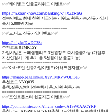
✅✅케이뱅크 입출금리워드 이벤트✅✅
https://m.kbanknow.com/banking/k/HXZzRbG
접속만해도 최대 천원 지급되는 리워드 획득가능,신규가입시
즉시 5,000원 지급
=============================
✅✅모.니모 신규가입이벤트✅✅
https://buly.kr/DwDC3Sa
추천코드 0TMK15Y
가입시받은 스페셜젤리로 3천원정도 즉시출금가능 (가입후
자산연결시 1개 추가 총 5천원이상 출금가능)
=============================
✅✅아하코인 신규가입이벤트(아하코인지급)✅✅
https://ahaapp.page.link/srJXyPTMRVWQLiSa6
추천코드 VVQ035
출첵,질문,답변미션수행시 총1만원 획득가능
=============================
✅✅포인트몬스터 현금지급 이벤트✅✅
https://pointmonster.co.kr/?invite_code=JA19W0AACYRF
추천코드 JA19W0AACYRF(추천코드입력후,프로필에서휴대