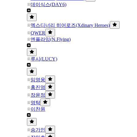
데이식스(DAY6)
엑스디너리 히어로즈(Xdinary Heroes)
QWER
엔플라잉(N.Flying)
루시(LUCY)
임영웅
홍진영
장윤정
영탁
이찬원
송가인