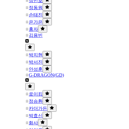
장민호
정동원
손태진
은가은
홍자
김용빈
박지현
박서진
안성훈
G-DRAGON(GD)
로이킴
정승환
카더가든
박효신
화사