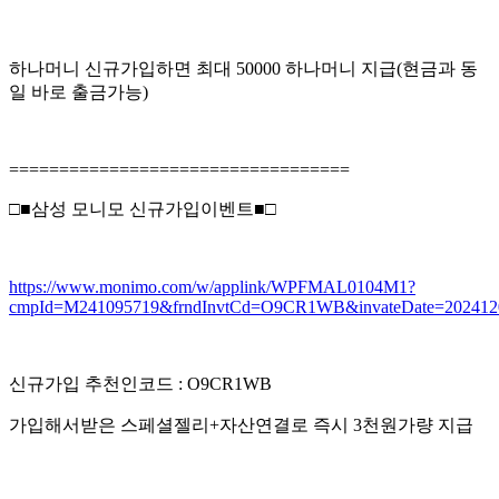
하나머니 신규가입하면 최대 50000 하나머니 지급(현금과 동
일 바로 출금가능)
==================================
□■삼성 모니모 신규가입이벤트■□
https://www.monimo.com/w/applink/WPFMAL0104M1?
cmpId=M241095719&frndInvtCd=O9CR1WB&invateDate=202412
신규가입 추천인코드 : O9CR1WB
가입해서받은 스페셜젤리+자산연결로 즉시 3천원가량 지급