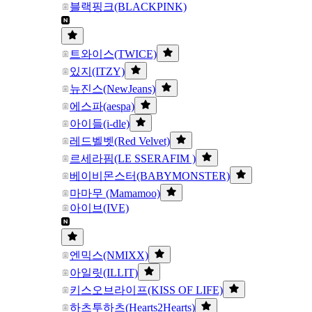
블랙핑크(BLACKPINK)
트와이스(TWICE)
있지(ITZY)
뉴진스(NewJeans)
에스파(aespa)
아이들(i-dle)
레드벨벳(Red Velvet)
르세라핌(LE SSERAFIM )
베이비몬스터(BABYMONSTER)
마마무 (Mamamoo)
아이브(IVE)
엔믹스(NMIXX)
아일릿(ILLIT)
키스오브라이프(KISS OF LIFE)
하츠투하츠(Hearts2Hearts)