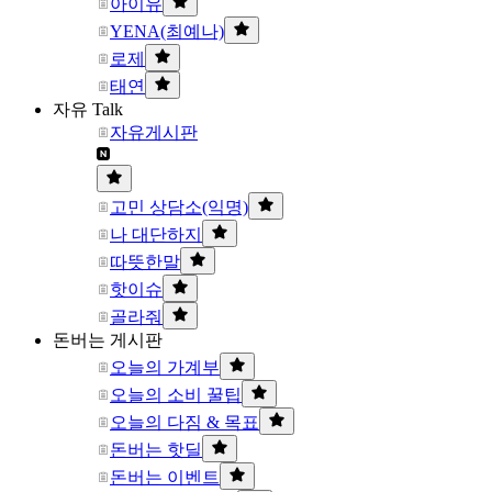
아이유
YENA(최예나)
로제
태연
자유 Talk
자유게시판
고민 상담소(익명)
나 대단하지
따뜻한말
핫이슈
골라줘
돈버는 게시판
오늘의 가계부
오늘의 소비 꿀팁
오늘의 다짐 & 목표
돈버는 핫딜
돈버는 이벤트