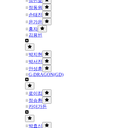
장민호
정동원
손태진
은가은
홍자
김용빈
박지현
박서진
안성훈
G-DRAGON(GD)
로이킴
정승환
카더가든
박효신