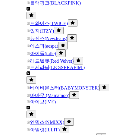
블랙핑크(BLACKPINK)
트와이스(TWICE)
있지(ITZY)
뉴진스(NewJeans)
에스파(aespa)
아이들(i-dle)
레드벨벳(Red Velvet)
르세라핌(LE SSERAFIM )
베이비몬스터(BABYMONSTER)
마마무 (Mamamoo)
아이브(IVE)
엔믹스(NMIXX)
아일릿(ILLIT)