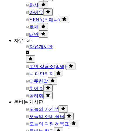
화사
아이유
YENA(최예나)
로제
태연
자유 Talk
자유게시판
고민 상담소(익명)
나 대단하지
따뜻한말
핫이슈
골라줘
돈버는 게시판
오늘의 가계부
오늘의 소비 꿀팁
오늘의 다짐 & 목표