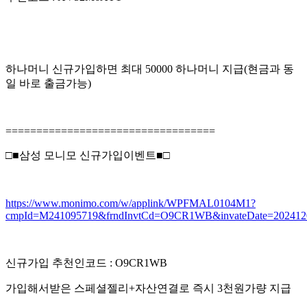
하나머니 신규가입하면 최대 50000 하나머니 지급(현금과 동
일 바로 출금가능)
==================================
□■삼성 모니모 신규가입이벤트■□
https://www.monimo.com/w/applink/WPFMAL0104M1?
cmpId=M241095719&frndInvtCd=O9CR1WB&invateDate=202412
신규가입 추천인코드 : O9CR1WB
가입해서받은 스페셜젤리+자산연결로 즉시 3천원가량 지급