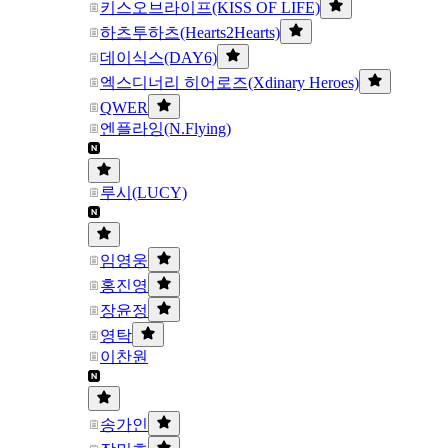
키스오브라이프(KISS OF LIFE)
하츠투하츠(Hearts2Hearts)
데이식스(DAY6)
엑스디너리 히어로즈(Xdinary Heroes)
QWER
엔플라잉(N.Flying)
루시(LUCY)
임영웅
홍진영
장윤정
영탁
이찬원
송가인