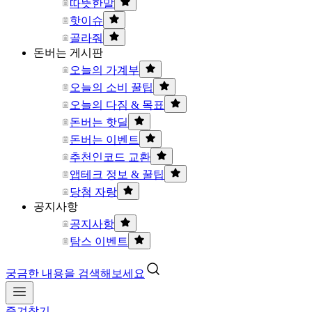
따뜻한말
핫이슈
골라줘
돈버는 게시판
오늘의 가계부
오늘의 소비 꿀팁
오늘의 다짐 & 목표
돈버는 핫딜
돈버는 이벤트
추천인코드 교환
앱테크 정보 & 꿀팁
당첨 자랑
공지사항
공지사항
탐스 이벤트
궁금한 내용을 검색해보세요
즐겨찾기