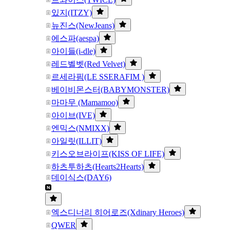
있지(ITZY)
뉴진스(NewJeans)
에스파(aespa)
아이들(i-dle)
레드벨벳(Red Velvet)
르세라핌(LE SSERAFIM )
베이비몬스터(BABYMONSTER)
마마무 (Mamamoo)
아이브(IVE)
엔믹스(NMIXX)
아일릿(ILLIT)
키스오브라이프(KISS OF LIFE)
하츠투하츠(Hearts2Hearts)
데이식스(DAY6)
엑스디너리 히어로즈(Xdinary Heroes)
QWER