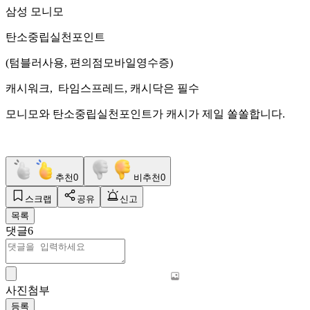
삼성 모니모
탄소중립실천포인트
(텀블러사용, 편의점모바일영수증)
캐시워크, 타임스프레드, 캐시닥은 필수
모니모와 탄소중립실천포인트가 캐시가 제일 쏠쏠합니다.
추천
0
비추천
0
스크랩
공유
신고
목록
댓글
6
사진첨부
등록