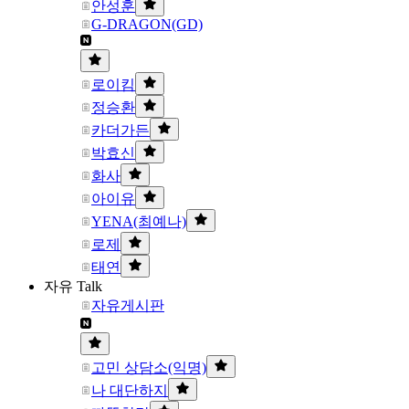
안성훈
G-DRAGON(GD)
로이킴
정승환
카더가든
박효신
화사
아이유
YENA(최예나)
로제
태연
자유 Talk
자유게시판
고민 상담소(익명)
나 대단하지