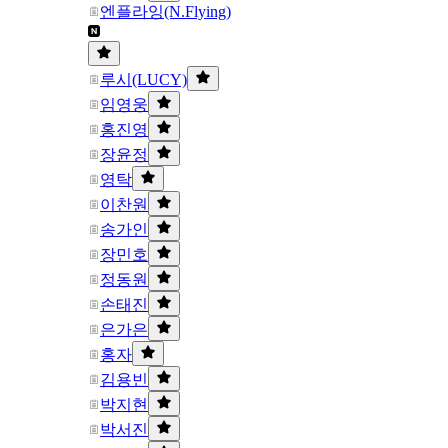
엔플라잉(N.Flying)
루시(LUCY)
임영웅
홍진영
장윤정
영탁
이찬원
송가인
장민호
정동원
손태진
은가은
홍자
김용빈
박지현
박서진