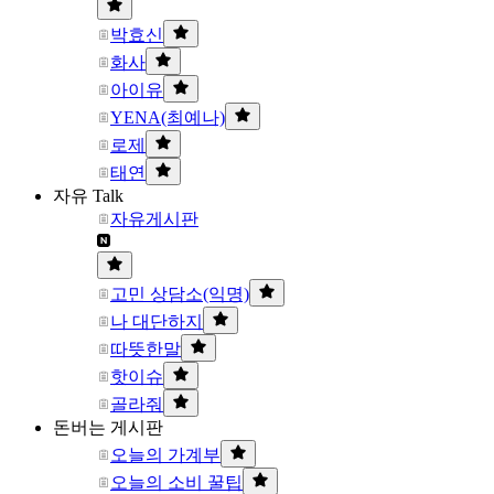
박효신
화사
아이유
YENA(최예나)
로제
태연
자유 Talk
자유게시판
고민 상담소(익명)
나 대단하지
따뜻한말
핫이슈
골라줘
돈버는 게시판
오늘의 가계부
오늘의 소비 꿀팁