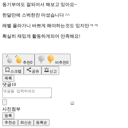
동기부여도 잘되어서 해보고 있아요~
한달만에 스벅한잔 마셨습니다 ^^
레벨 올라가니 바쁘게 해야하는것도 있지만ㅋㅋ
확실히 재밌게 활동하게되어 만족해요!
추천
0
비추천
0
스크랩
공유
신고
목록
댓글
10
사진첨부
등록
추천순
최신순
등록순