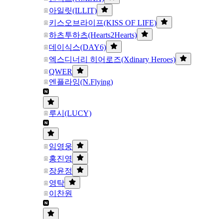
아일릿(ILLIT)
키스오브라이프(KISS OF LIFE)
하츠투하츠(Hearts2Hearts)
데이식스(DAY6)
엑스디너리 히어로즈(Xdinary Heroes)
QWER
엔플라잉(N.Flying)
루시(LUCY)
임영웅
홍진영
장윤정
영탁
이찬원