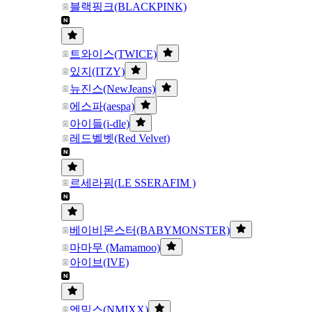
블랙핑크(BLACKPINK)
트와이스(TWICE)
있지(ITZY)
뉴진스(NewJeans)
에스파(aespa)
아이들(i-dle)
레드벨벳(Red Velvet)
르세라핌(LE SSERAFIM )
베이비몬스터(BABYMONSTER)
마마무 (Mamamoo)
아이브(IVE)
엔믹스(NMIXX)