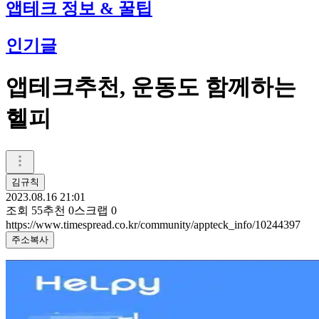
앱테크 정보 & 꿀팁
인기글
앱테크추천, 운동도 함께하는
헬피
김규칙
2023.08.16 21:01
조회
55
추천
0
스크랩
0
https://www.timespread.co.kr/community/appteck_info/10244397
주소복사