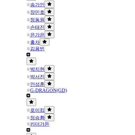
송가인
장민호
정동원
손태진
은가은
홍자
김용빈
박지현
박서진
안성훈
G-DRAGON(GD)
로이킴
정승환
카더가든