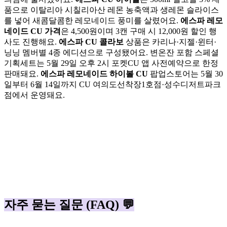
품으로 이탈리아 시칠리아산 레몬 농축액과 생레몬 슬라이스
를 넣어 새콤달콤한 레모네이드 풍미를 살렸어요.
에스파 레모
네이드 CU 가격
은 4,500원이며 3캔 구매 시 12,000원 할인 행
사도 진행해요.
에스파 CU 콜라보
상품은 카리나·지젤·윈터·
닝닝 멤버별 4종 에디션으로 구성됐어요. 변온잔 포함 스페셜
기획세트는 5월 29일 오후 2시 포켓CU 앱 사전예약으로 한정
판매돼요.
에스파 레모네이드 하이볼 CU
팝업스토어는 5월 30
일부터 6월 14일까지 CU 여의도선착장1호점·성수디저트파크
점에서 운영돼요.
자주 묻는 질문 (FAQ) 💬