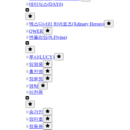
데이식스(DAY6)
엑스디너리 히어로즈(Xdinary Heroes)
QWER
엔플라잉(N.Flying)
루시(LUCY)
임영웅
홍진영
장윤정
영탁
이찬원
송가인
장민호
정동원