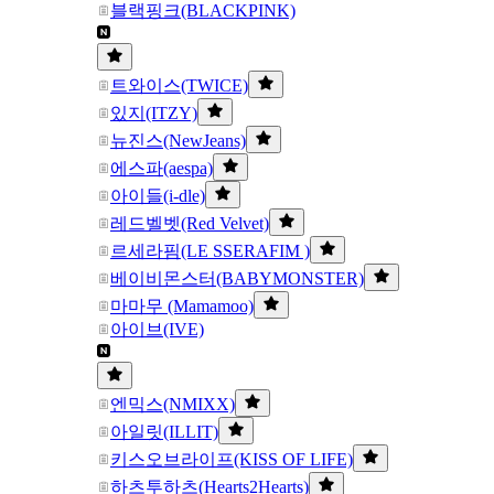
블랙핑크(BLACKPINK)
트와이스(TWICE)
있지(ITZY)
뉴진스(NewJeans)
에스파(aespa)
아이들(i-dle)
레드벨벳(Red Velvet)
르세라핌(LE SSERAFIM )
베이비몬스터(BABYMONSTER)
마마무 (Mamamoo)
아이브(IVE)
엔믹스(NMIXX)
아일릿(ILLIT)
키스오브라이프(KISS OF LIFE)
하츠투하츠(Hearts2Hearts)