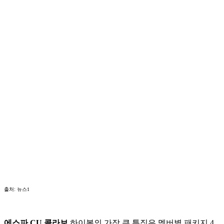
출처: 뉴스1
에스파 CU 콜라보
하이볼의 가장 큰 특징은 멤버별 패키지 4