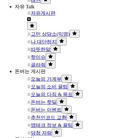
태연
자유 Talk
자유게시판
고민 상담소(익명)
나 대단하지
따뜻한말
핫이슈
골라줘
돈버는 게시판
오늘의 가계부
오늘의 소비 꿀팁
오늘의 다짐 & 목표
돈버는 핫딜
돈버는 이벤트
추천인코드 교환
앱테크 정보 & 꿀팁
당첨 자랑