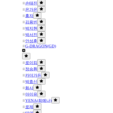
손태진
은가은
홍자
김용빈
박지현
박서진
안성훈
G-DRAGON(GD)
로이킴
정승환
카더가든
박효신
화사
아이유
YENA(최예나)
로제