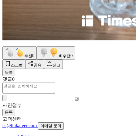
추천
0
비추천
0
스크랩
공유
신고
목록
댓글
0
사진첨부
등록
고객센터
cs@linkareer.com
이메일 문의