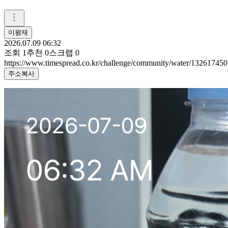
이왕재
2026.07.09 06:32
조회
1
추천
0
스크랩
0
https://www.timespread.co.kr/challenge/community/water/132617450
주소복사