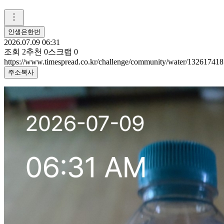
인생은한번
2026.07.09 06:31
조회
2
추천
0
스크랩
0
https://www.timespread.co.kr/challenge/community/water/132617418
주소복사