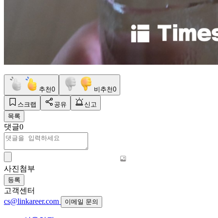
추천
0
비추천
0
스크랩
공유
신고
목록
댓글
0
사진첨부
등록
고객센터
cs@linkareer.com
이메일 문의