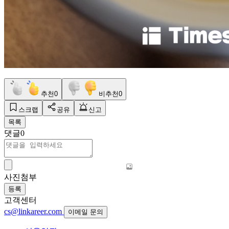
추천
0
비추천
0
스크랩
공유
신고
목록
댓글
0
사진첨부
등록
고객센터
cs@linkareer.com
이메일 문의