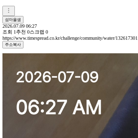
섬마을샘
2026.07.09 06:27
조회
1
추천
0
스크랩
0
https://www.timespread.co.kr/challenge/community/water/132617301
주소복사