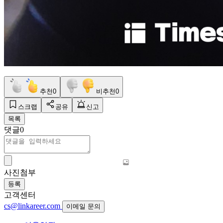
추천
0
비추천
0
스크랩
공유
신고
목록
댓글
0
사진첨부
등록
고객센터
cs@linkareer.com
이메일 문의