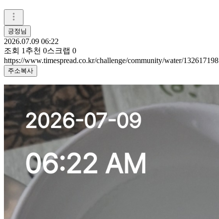
긍정님
2026.07.09 06:22
조회
1
추천
0
스크랩
0
https://www.timespread.co.kr/challenge/community/water/132617198
주소복사