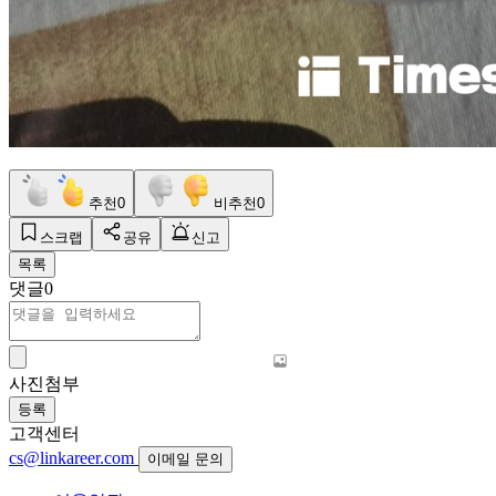
추천
0
비추천
0
스크랩
공유
신고
목록
댓글
0
사진첨부
등록
고객센터
cs@linkareer.com
이메일 문의