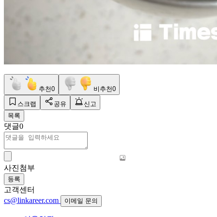
추천
0
비추천
0
스크랩
공유
신고
목록
댓글
0
사진첨부
등록
고객센터
cs@linkareer.com
이메일 문의