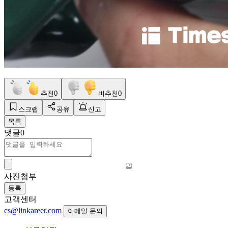
추천
0
비추천
0
스크랩
공유
신고
목록
댓글
0
사진첨부
등록
고객센터
cs@linkareer.com
이메일 문의