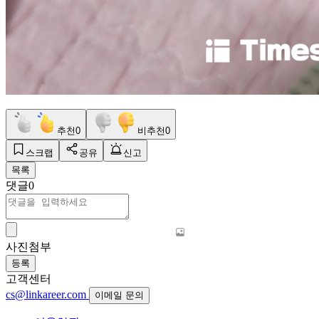
추천
0
비추천
0
스크랩
공유
신고
목록
댓글
0
사진첨부
등록
고객센터
cs@linkareer.com
이메일 문의