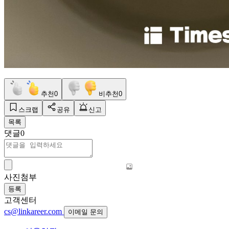
추천
0
비추천
0
스크랩
공유
신고
목록
댓글
0
사진첨부
등록
고객센터
cs@linkareer.com
이메일 문의