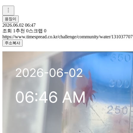
응징이
2026.06.02 06:47
조회
1
추천
0
스크랩
0
https://www.timespread.co.kr/challenge/community/water/131037707
주소복사