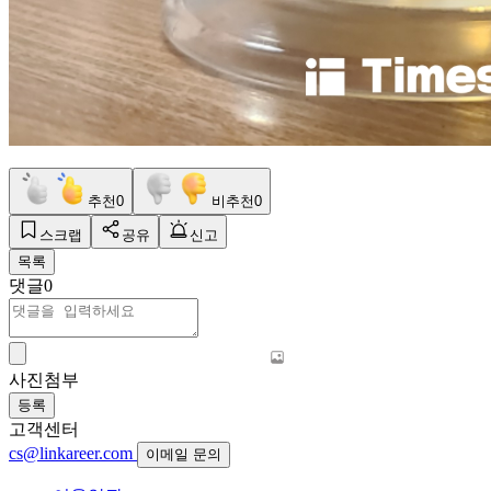
추천
0
비추천
0
스크랩
공유
신고
목록
댓글
0
사진첨부
등록
고객센터
cs@linkareer.com
이메일 문의