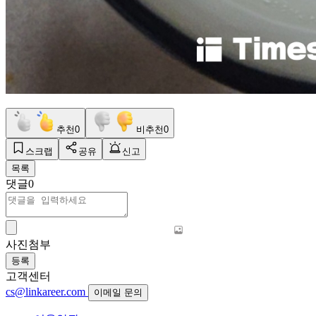
추천
0
비추천
0
스크랩
공유
신고
목록
댓글
0
사진첨부
등록
고객센터
cs@linkareer.com
이메일 문의