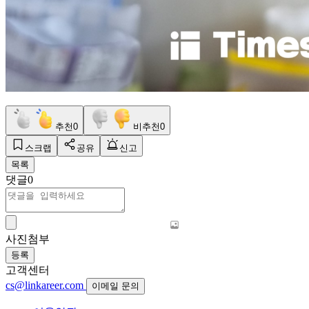
추천
0
비추천
0
스크랩
공유
신고
목록
댓글
0
사진첨부
등록
고객센터
cs@linkareer.com
이메일 문의