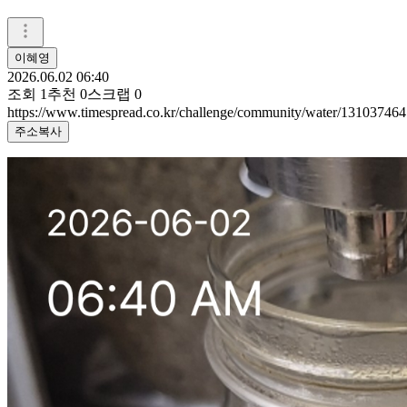
이혜영
2026.06.02 06:40
조회
1
추천
0
스크랩
0
https://www.timespread.co.kr/challenge/community/water/131037464
주소복사