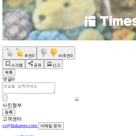
추천
0
비추천
0
스크랩
공유
신고
목록
댓글
0
사진첨부
등록
고객센터
cs@linkareer.com
이메일 문의