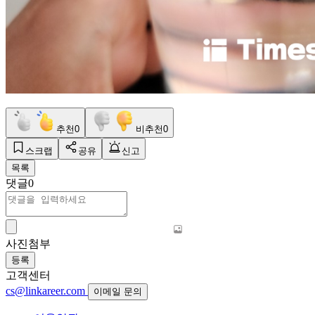
추천
0
비추천
0
스크랩
공유
신고
목록
댓글
0
사진첨부
등록
고객센터
cs@linkareer.com
이메일 문의