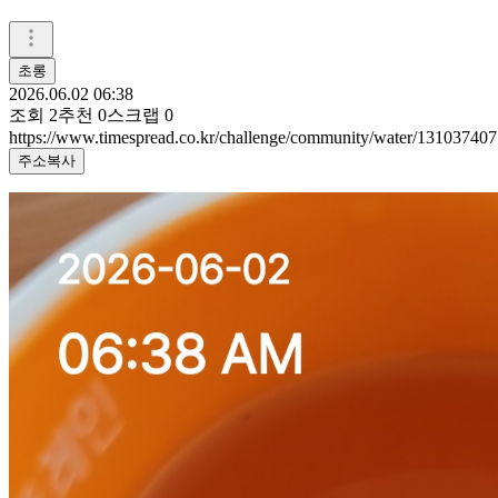
초롱
2026.06.02 06:38
조회
2
추천
0
스크랩
0
https://www.timespread.co.kr/challenge/community/water/131037407
주소복사