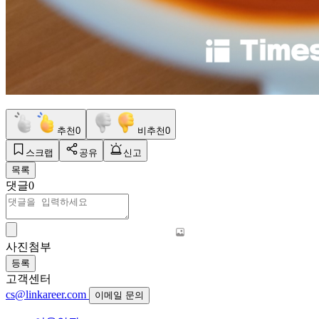
추천
0
비추천
0
스크랩
공유
신고
목록
댓글
0
사진첨부
등록
고객센터
cs@linkareer.com
이메일 문의