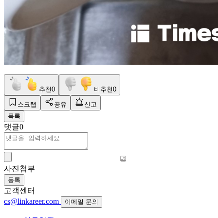
추천
0
비추천
0
스크랩
공유
신고
목록
댓글
0
사진첨부
등록
고객센터
cs@linkareer.com
이메일 문의