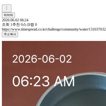
허허허
2026.06.02 06:24
조회
1
추천
0
스크랩
0
https://www.timespread.co.kr/challenge/community/water/131037032
주소복사