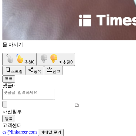
물 마시기
추천
0
비추천
0
스크랩
공유
신고
목록
댓글
0
사진첨부
등록
고객센터
cs@linkareer.com
이메일 문의