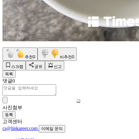
추천
0
비추천
0
스크랩
공유
신고
목록
댓글
0
사진첨부
등록
고객센터
cs@linkareer.com
이메일 문의