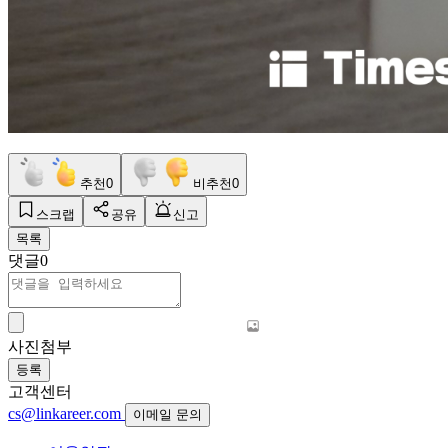
추천
0
비추천
0
스크랩
공유
신고
목록
댓글
0
사진첨부
등록
고객센터
cs@linkareer.com
이메일 문의