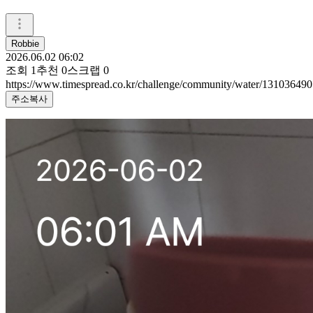
Robbie
2026.06.02 06:02
조회
1
추천
0
스크랩
0
https://www.timespread.co.kr/challenge/community/water/131036490
주소복사