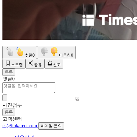
추천
0
비추천
0
스크랩
공유
신고
목록
댓글
0
사진첨부
등록
고객센터
cs@linkareer.com
이메일 문의