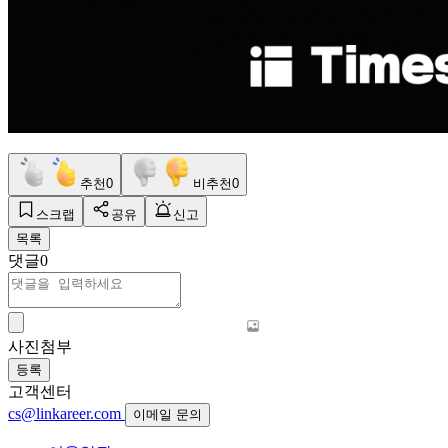
추천
0
비추천
0
스크랩
공유
신고
목록
댓글
0
사진첨부
등록
고객센터
cs@linkareer.com
이메일 문의