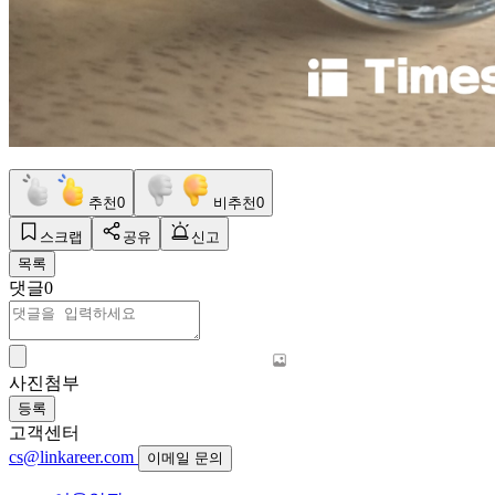
추천
0
비추천
0
스크랩
공유
신고
목록
댓글
0
사진첨부
등록
고객센터
cs@linkareer.com
이메일 문의