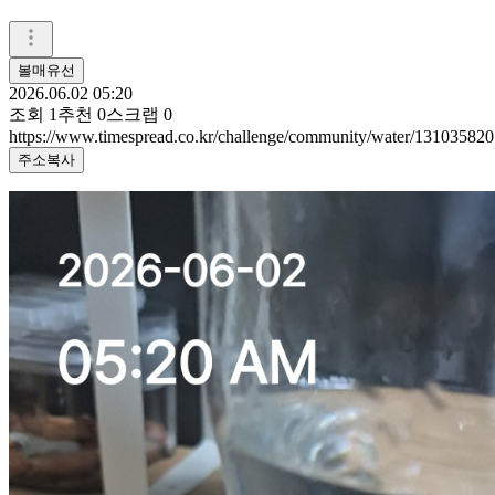
볼매유선
2026.06.02 05:20
조회
1
추천
0
스크랩
0
https://www.timespread.co.kr/challenge/community/water/131035820
주소복사