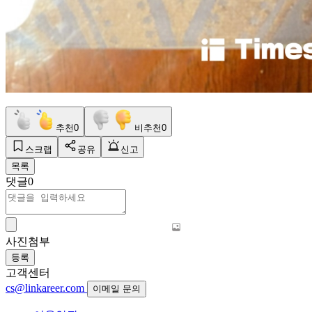
추천
0
비추천
0
스크랩
공유
신고
목록
댓글
0
사진첨부
등록
고객센터
cs@linkareer.com
이메일 문의