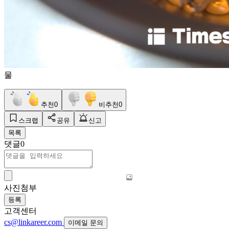
물
추천
0
비추천
0
스크랩
공유
신고
목록
댓글
0
사진첨부
등록
고객센터
cs@linkareer.com
이메일 문의