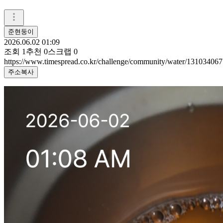
준현둥이
2026.06.02 01:09
조회
1
추천
0
스크랩
0
https://www.timespread.co.kr/challenge/community/water/131034067
주소복사