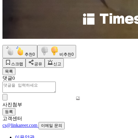
추천
0
비추천
0
스크랩
공유
신고
목록
댓글
0
사진첨부
등록
고객센터
cs@linkareer.com
이메일 문의
이용약관