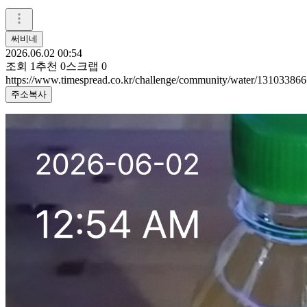
써비네
2026.06.02 00:54
조회
1
추천
0
스크랩
0
https://www.timespread.co.kr/challenge/community/water/131033866
주소복사