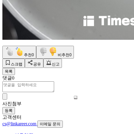
추천
0
비추천
0
스크랩
공유
신고
목록
댓글
0
사진첨부
등록
고객센터
cs@linkareer.com
이메일 문의