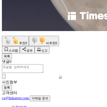
추천
0
비추천
0
스크랩
공유
신고
목록
댓글
0
사진첨부
등록
고객센터
cs@linkareer.com
이메일 문의