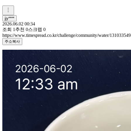
jjy****
2026.06.02 00:34
조회
1
추천
0
스크랩
0
https://www.timespread.co.kr/challenge/community/water/131033549
주소복사