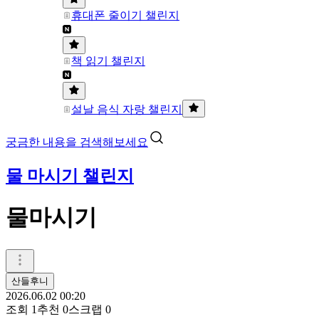
휴대폰 줄이기 챌린지
책 읽기 챌린지
설날 음식 자랑 챌린지
궁금한 내용을 검색해보세요
물 마시기 챌린지
물마시기
산들후니
2026.06.02 00:20
조회
1
추천
0
스크랩
0