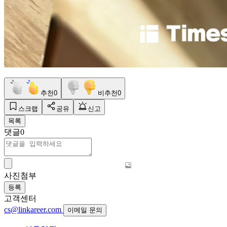
추천
0
비추천
0
스크랩
공유
신고
목록
댓글
0
사진첨부
등록
고객센터
cs@linkareer.com
이메일 문의