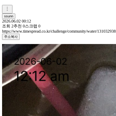
ssunn
2026.06.02 00:12
조회
2
추천
0
스크랩
0
https://www.timespread.co.kr/challenge/community/water/131032938
주소복사