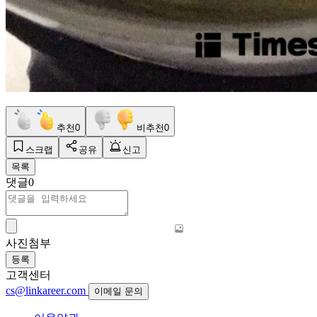
추천
0
비추천
0
스크랩
공유
신고
목록
댓글
0
사진첨부
등록
고객센터
cs@linkareer.com
이메일 문의