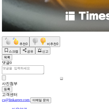
추천
0
비추천
0
스크랩
공유
신고
목록
댓글
0
사진첨부
등록
고객센터
cs@linkareer.com
이메일 문의