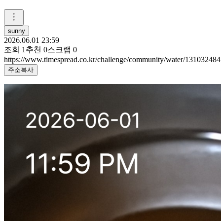
sunny
2026.06.01 23:59
조회
1
추천
0
스크랩
0
https://www.timespread.co.kr/challenge/community/water/131032484
주소복사